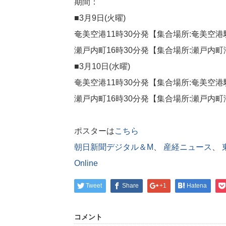
期間：
■3月9日(火曜)
奄美空港11時30分発【集合場所:奄美空
瀬戸内町16時30分発【集合場所:瀬戸内
■3月10日(水曜)
奄美空港11時30分発【集合場所:奄美空
瀬戸内町16時30分発【集合場所:瀬戸内
ポスターは
こちら
朝日新聞デジタル＆M
、
産経ニュース
、
Online
Tweet
Share
+1
Hatena
コメント