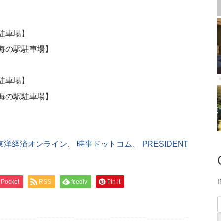
港駐車場】
町海の駅駐車場】
港駐車場】
町海の駅駐車場】
東洋経済オンライン
、
時事ドットコム
、
PRESIDENT
Pocket
RSS
feedly
Pin it