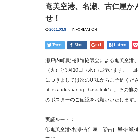
奄美空港、名瀬、古仁屋か
せ！
2021.03.8
INFORMATION
Tweet
Share
+1
Hatena
瀬戸内町農泊推進協議会による奄美空港、
（火）と3月10日（水）に行います。一
につきましては次のURLからご予約くだ
https://ridesharing.itbase.link/
）。その他
のポスターのご確認をお願いいたします
実証ルート：
①奄美空港-名瀬-古仁屋 ②古仁屋-名瀬-